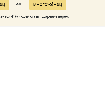
ец
многоже́нец
или
женец» 41% людей ставят ударение верно.