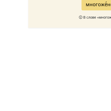
многожё́н
🛈 В слове «много