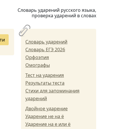
Словарь ударений русского языка,
проверка ударений в словах
ти
Словарь ударений
Словарь ЕГЭ 2026
Орфоэпия
Омографы
Тест на ударения
Результаты теста
Стихи для запоминания
ударений
Двойное ударение
Ударение не на ё
Ударение на е или ё