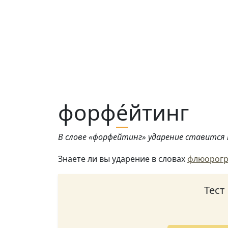
форф
е́
йтинг
В слове «форфейтинг» ударение ставится н
Знаете ли вы ударение в словах
флюорог
Тест