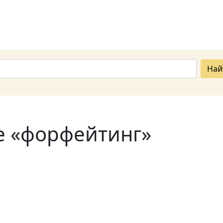
Най
е «форфейтинг»