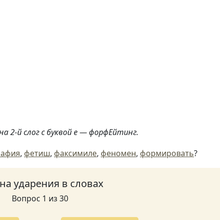
а 2-й слог с буквой е — форфЕйтинг.
рафия
,
фетиш
,
факсимиле
,
феномен
,
формировать
?
 на ударения в словах
Вопрос 1 из 30