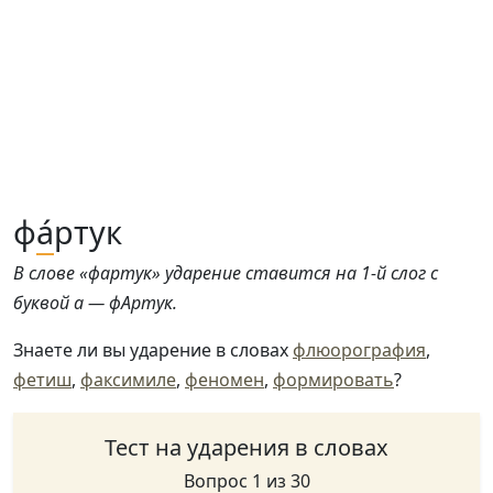
ф
а́
ртук
В слове «фартук» ударение ставится на 1-й слог с
буквой а — фАртук.
Знаете ли вы ударение в словах
флюорография
,
фетиш
,
факсимиле
,
феномен
,
формировать
?
Тест на ударения в словах
Вопрос 1 из 30