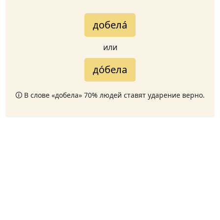
добела́
или
до́бела
🛈 В слове «добела» 70% людей ставят ударение верно.