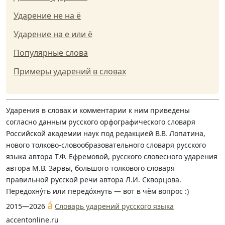
Ударение не на ё
Ударение на е или ё
Популярные слова
Примеры ударений в словах
Ударения в словах и комментарии к ним приведены
согласно данным русского орфографического словаря
Российской академии наук под редакцией В.В. Лопатина,
нового толково-словообразовательного словаря русского
языка автора Т.Ф. Ефремовой, русского словесного ударения
автора М.В. Зарвы, большого толкового словаря
правильной русской речи автора Л.И. Скворцова.
Передохну́ть или передо́хнуть — вот в чём вопрос :)
á
2015—2026
Словарь ударений русского языка
accentonline.ru