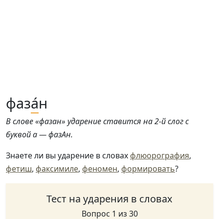
фаз
а́
н
В слове «фазан» ударение ставится на 2-й слог с
буквой а — фазАн.
Знаете ли вы ударение в словах
флюорография
,
фетиш
,
факсимиле
,
феномен
,
формировать
?
Тест на ударения в словах
Вопрос 1 из 30