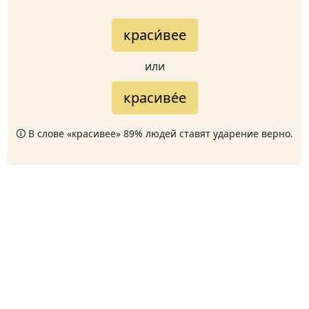
краси́вее
или
красиве́е
🛈 В слове «красивее» 89% людей ставят ударение верно.