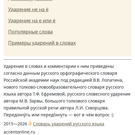
Ударение не на ё
Ударение на е или ё
Популярные слова
Примеры ударений в словах
Ударения в словах и комментарии к ним приведены
согласно данным русского орфографического словаря
Российской академии наук под редакцией В.В. Лопатина,
нового толково-словообразовательного словаря русского
языка автора Т.Ф. Ефремовой, русского словесного ударения
автора М.В. Зарвы, большого толкового словаря
правильной русской речи автора Л.И. Скворцова.
Передохну́ть или передо́хнуть — вот в чём вопрос :)
á
2015—2026
Словарь ударений русского языка
accentonline.ru