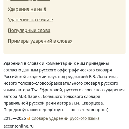
Ударение не на ё
Ударение на е или ё
Популярные слова
Примеры ударений в словах
Ударения в словах и комментарии к ним приведены
согласно данным русского орфографического словаря
Российской академии наук под редакцией В.В. Лопатина,
нового толково-словообразовательного словаря русского
языка автора Т.Ф. Ефремовой, русского словесного ударения
автора М.В. Зарвы, большого толкового словаря
правильной русской речи автора Л.И. Скворцова.
Передохну́ть или передо́хнуть — вот в чём вопрос :)
á
2015—2026
Словарь ударений русского языка
accentonline.ru