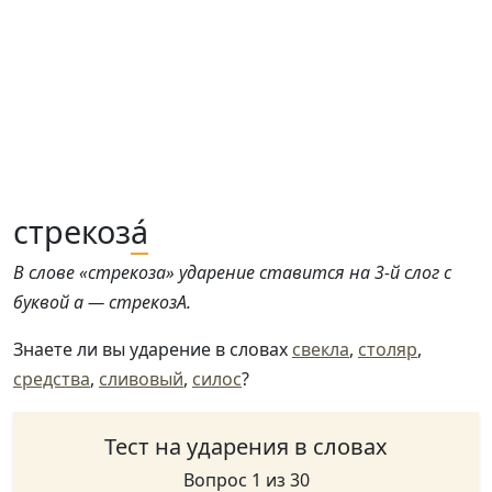
стрекоз
а́
В слове «стрекоза» ударение ставится на 3-й слог с
буквой а — стрекозА.
Знаете ли вы ударение в словах
свекла
,
столяр
,
средства
,
сливовый
,
силос
?
Тест на ударения в словах
Вопрос 1 из 30