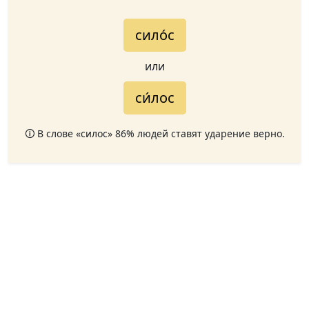
сило́с
или
си́лос
🛈 В слове «силос» 86% людей ставят ударение верно.