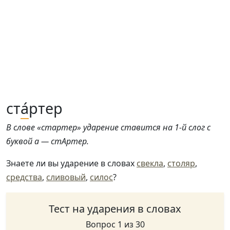
ст
а́
ртер
В слове «стартер» ударение ставится на 1-й слог с
буквой а — стАртер.
Знаете ли вы ударение в словах
свекла
,
столяр
,
средства
,
сливовый
,
силос
?
Тест на ударения в словах
Вопрос 1 из 30