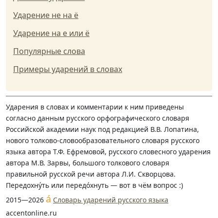
Ударение не на ё
Ударение на е или ё
Популярные слова
Примеры ударений в словах
Ударения в словах и комментарии к ним приведены
согласно данным русского орфографического словаря
Российской академии наук под редакцией В.В. Лопатина,
нового толково-словообразовательного словаря русского
языка автора Т.Ф. Ефремовой, русского словесного ударения
автора М.В. Зарвы, большого толкового словаря
правильной русской речи автора Л.И. Скворцова.
Передохну́ть или передо́хнуть — вот в чём вопрос :)
á
2015—2026
Словарь ударений русского языка
accentonline.ru