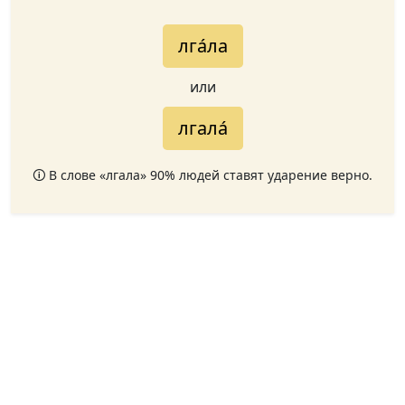
лга́ла
или
лгала́
🛈 В слове «лгала» 90% людей ставят ударение верно.