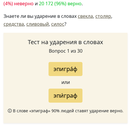
(4%) неверно
и
20 172 (96%) верно
.
Знаете ли вы ударение в словах
свекла
,
столяр
,
средства
,
сливовый
,
силос
?
Тест на ударения в словах
Вопрос 1 из 30
эпигра́ф
или
эпи́граф
🛈 В слове «эпиграф» 90% людей ставят ударение верно.