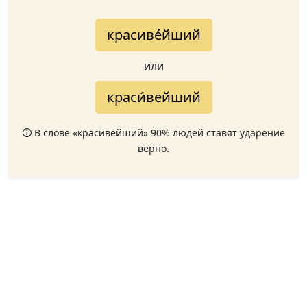
красиве́йший
или
краси́вейший
🛈 В слове «красивейший» 90% людей ставят ударение
верно.