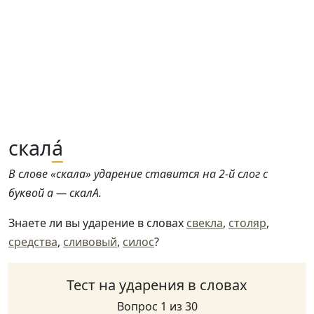
скал
а́
В слове «скала» ударение ставится на 2-й слог с
буквой а — скалА.
Знаете ли вы ударение в словах
свекла
,
столяр
,
средства
,
сливовый
,
силос
?
Тест на ударения в словах
Вопрос 1 из 30