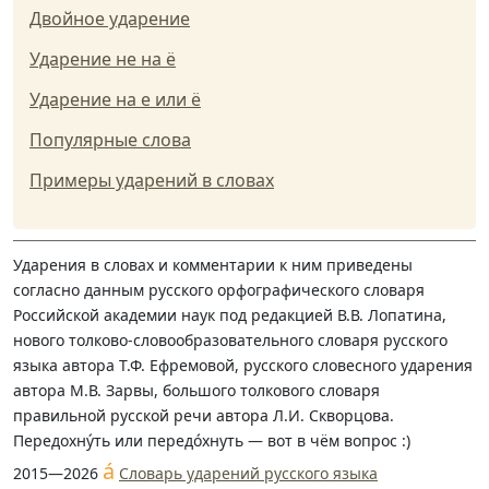
Двойное ударение
Ударение не на ё
Ударение на е или ё
Популярные слова
Примеры ударений в словах
Ударения в словах и комментарии к ним приведены
согласно данным русского орфографического словаря
Российской академии наук под редакцией В.В. Лопатина,
нового толково-словообразовательного словаря русского
языка автора Т.Ф. Ефремовой, русского словесного ударения
автора М.В. Зарвы, большого толкового словаря
правильной русской речи автора Л.И. Скворцова.
Передохну́ть или передо́хнуть — вот в чём вопрос :)
á
2015—2026
Словарь ударений русского языка