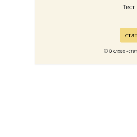
Тест
стат
🛈 В слове «ст