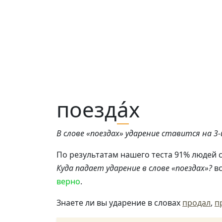
поезд
а́
х
В слове «поездах» ударение ставится на 3-й
По результатам нашего теста 91% людей с
Куда падает ударение в слове «поездах»?
вс
верно
.
Знаете ли вы ударение в словах
продал
,
п