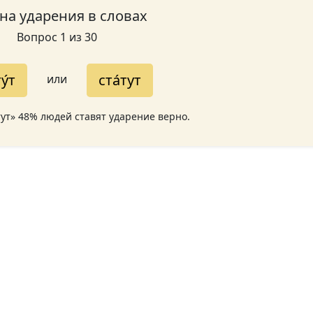
 на ударения в словах
Вопрос 1 из 30
у́т
ста́тут
или
атут» 48% людей ставят ударение верно.