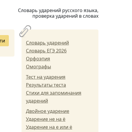
Словарь ударений русского языка,
проверка ударений в словах
ти
Словарь ударений
Словарь ЕГЭ 2026
Орфоэпия
Омографы
Тест на ударения
Результаты теста
Стихи для запоминания
ударений
Двойное ударение
Ударение не на ё
Ударение на е или ё