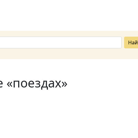
Най
е «поездах»