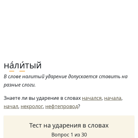
н
а́
л
и́
тый
В слове налитый ударение допускается ставить на
разные слоги.
Знаете ли вы ударение в словах
начался
,
начала
,
начал
,
некролог
,
нефтепровод
?
Тест на ударения в словах
Вопрос 1 из 30