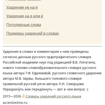
Ударение не на ё
Ударение на е или ё
Популярные слова
Примеры ударений в словах
Ударения в словах и комментарии к ним приведены
согласно данным русского орфографического словаря
Российской академии наук под редакцией В.В. Лопатина,
нового толково-словообразовательного словаря русского
языка автора Т.Ф. Ефремовой, русского словесного ударения
автора М.В. Зарвы, большого толкового словаря
правильной русской речи автора Л.И. Скворцова.
Передохну́ть или передо́хнуть — вот в чём вопрос :)
á
2015—2026
Словарь ударений русского языка
accentonline.ru