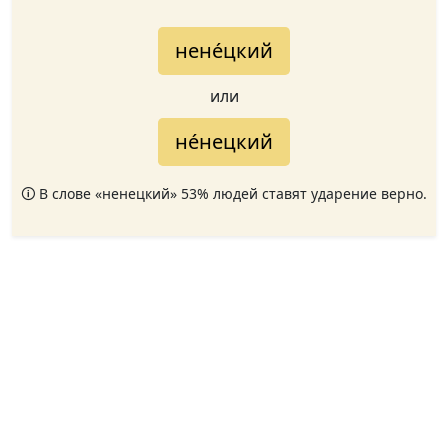
нене́цкий
или
не́нецкий
🛈 В слове «ненецкий» 53% людей ставят ударение верно.