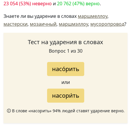
23 054 (53%) неверно
и
20 762 (47%) верно
.
Знаете ли вы ударение в словах
маршмеллоу
,
мастерски
,
мозаичный
,
маршмэллоу
,
мусоропровод
?
Тест на ударения в словах
Вопрос 1 из 30
насо́рить
или
насори́ть
🛈 В слове «насорить» 94% людей ставят ударение верно.