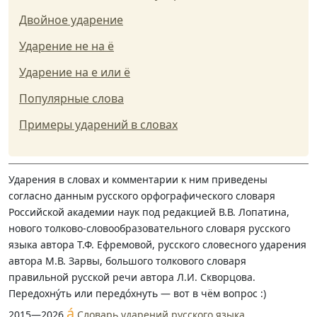
Двойное ударение
Ударение не на ё
Ударение на е или ё
Популярные слова
Примеры ударений в словах
Ударения в словах и комментарии к ним приведены
согласно данным русского орфографического словаря
Российской академии наук под редакцией В.В. Лопатина,
нового толково-словообразовательного словаря русского
языка автора Т.Ф. Ефремовой, русского словесного ударения
автора М.В. Зарвы, большого толкового словаря
правильной русской речи автора Л.И. Скворцова.
Передохну́ть или передо́хнуть — вот в чём вопрос :)
á
2015—2026
Словарь ударений русского языка