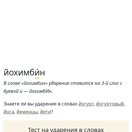
йохимб
и́
н
В слове «йохимбин» ударение ставится на 3-й слог с
буквой и — йохимбИн.
Знаете ли вы ударение в словах
йогурт
,
йогуртовый
,
йога
,
йеменцы
,
йети
?
Тест на ударения в словах