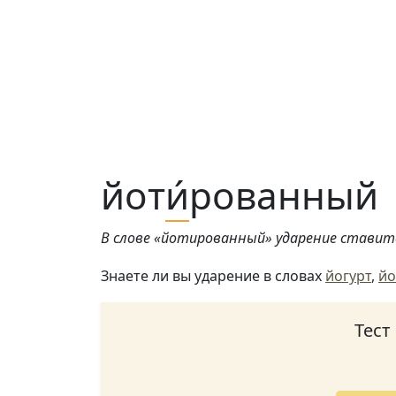
йот
и́
рованный
В слове «йотированный» ударение ставитс
Знаете ли вы ударение в словах
йогурт
,
йо
Тест