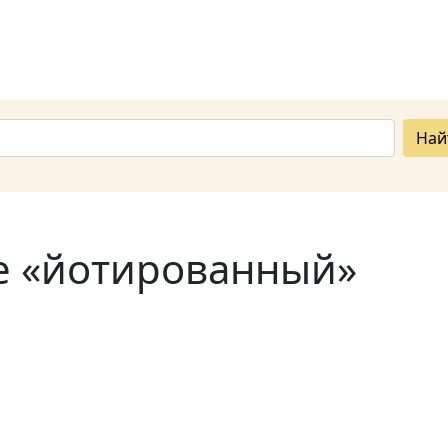
Най
ве «йотированный»