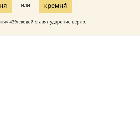
мня
кремня́
или
мня» 43% людей ставят ударение верно.