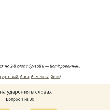
я на 2-й слог с буквой и — йотИрованный.
гуртовый
,
йога
,
йеменцы
,
йети
?
 на ударения в словах
Вопрос 1 из 30