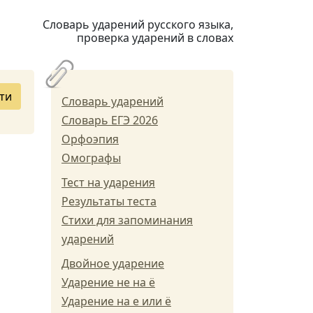
Словарь ударений русского языка,
проверка ударений в словах
ти
Словарь ударений
Словарь ЕГЭ 2026
Орфоэпия
Омографы
Тест на ударения
Результаты теста
Стихи для запоминания
ударений
Двойное ударение
Ударение не на ё
Ударение на е или ё