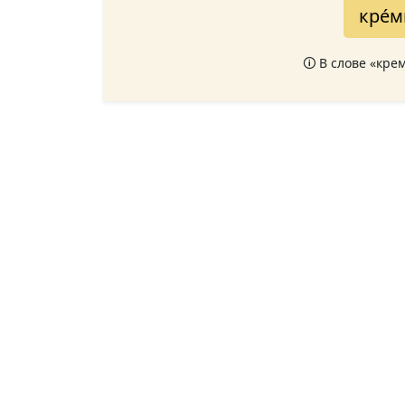
кре́
🛈 В слове «кре