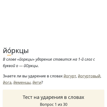
й
о́
ркцы
В слове «йоркцы» ударение ставится на 1-й слог с
буквой о — йОркцы.
Знаете ли вы ударение в словах
йогурт
,
йогуртовый
,
йога
,
йеменцы
,
йети
?
Тест на ударения в словах
Вопрос 1 из 30