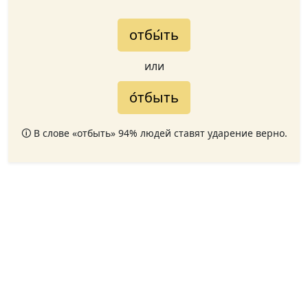
отбы́ть
или
о́тбыть
🛈 В слове «отбыть» 94% людей ставят ударение верно.