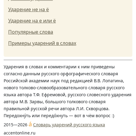
Ударение не на ё
Ударение на е или ё
Популярные слова
Примеры ударений в словах
Ударения в словах и комментарии к ним приведены
согласно данным русского орфографического словаря
Российской академии наук под редакцией В.В. Лопатина,
нового толково-словообразовательного словаря русского
языка автора Т.Ф. Ефремовой, русского словесного ударения
автора М.В. Зарвы, большого толкового словаря
правильной русской речи автора Л.И. Скворцова.
Передохну́ть или передо́хнуть — вот в чём вопрос :)
á
2015—2026
Словарь ударений русского языка
accentonline.ru