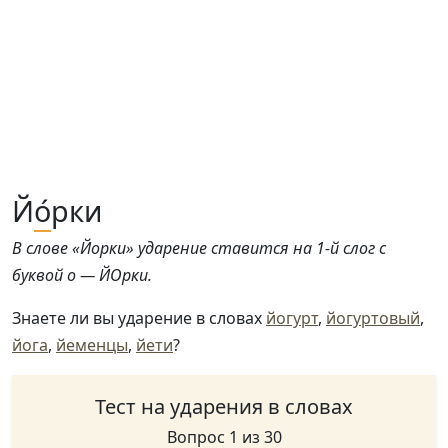
Й
о́
рки
В слове «Йорки» ударение ставится на 1-й слог с
буквой о — ЙОрки.
Знаете ли вы ударение в словах
йогурт
,
йогуртовый
,
йога
,
йеменцы
,
йети
?
Тест на ударения в словах
Вопрос 1 из 30