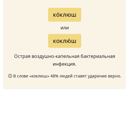
ко́клюш
или
коклю́ш
Острая воздушно-капельная бактериальная
инфекция.
🛈 В слове «коклюш» 48% людей ставят ударение верно.