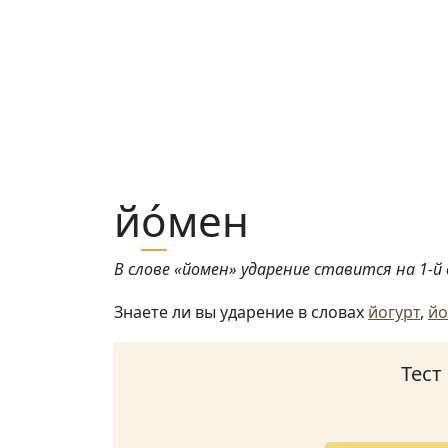
й
о́
мен
В слове «йомен» ударение ставится на 1-й 
Знаете ли вы ударение в словах
йогурт
,
йо
Тест