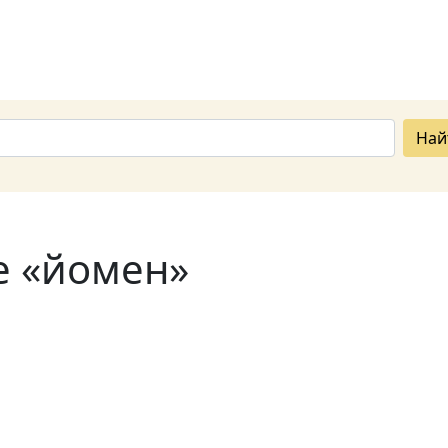
Най
е «йомен»