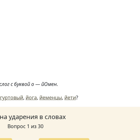
слог с буквой о — йОмен.
гуртовый
,
йога
,
йеменцы
,
йети
?
 на ударения в словах
Вопрос 1 из 30