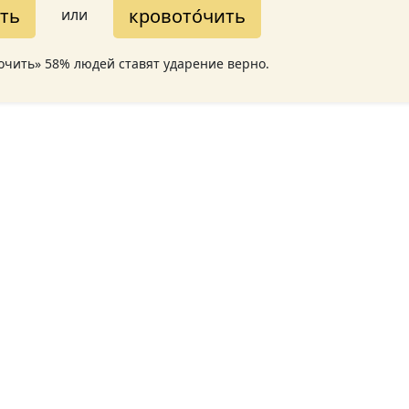
́ть
кровото́чить
или
точить» 58% людей ставят ударение верно.