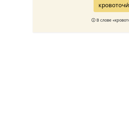
кровоточи
🛈 В слове «крово