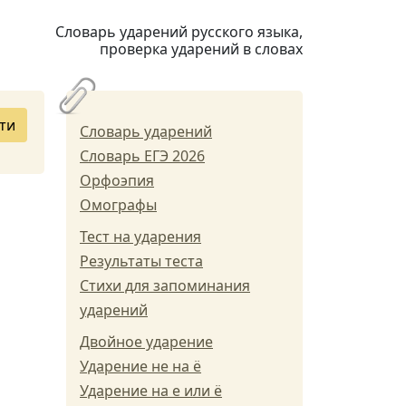
Словарь ударений русского языка,
проверка ударений в словах
ти
Словарь ударений
Словарь ЕГЭ 2026
Орфоэпия
Омографы
Тест на ударения
Результаты теста
Стихи для запоминания
ударений
Двойное ударение
Ударение не на ё
Ударение на е или ё