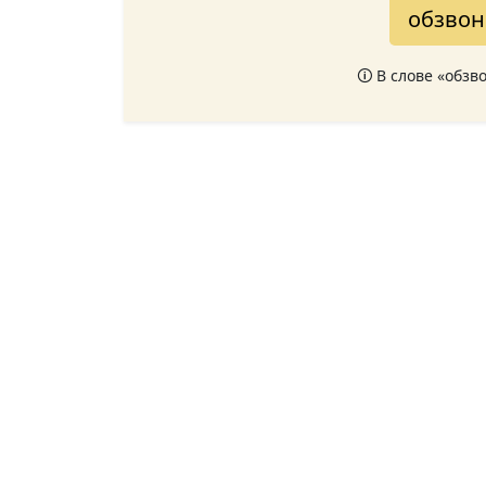
обзвон
🛈 В слове «обзв