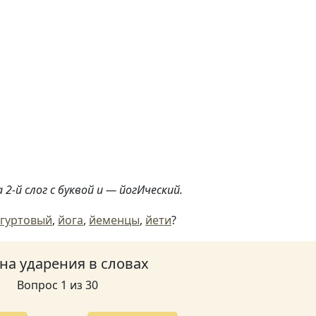
2-й слог с буквой и — йогИческий.
гуртовый
,
йога
,
йеменцы
,
йети
?
 на ударения в словах
Вопрос 1 из 30