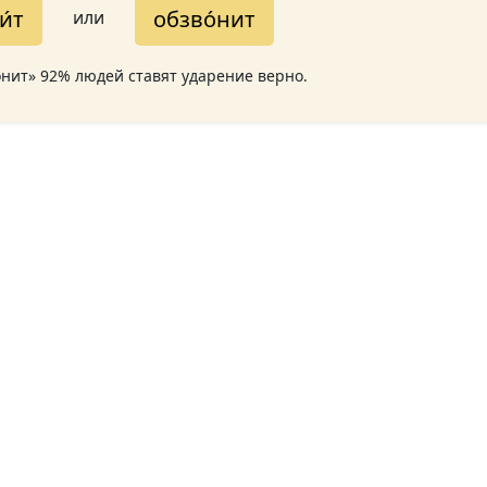
и́т
обзво́нит
или
онит» 92% людей ставят ударение верно.