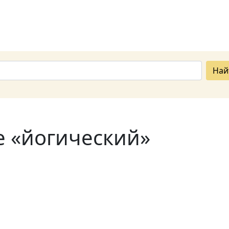
Най
е «йогический»