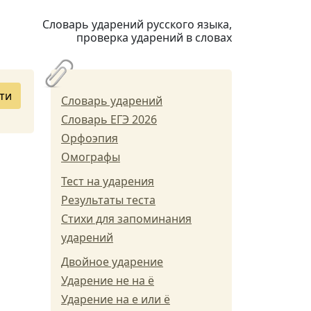
Словарь ударений русского языка,
проверка ударений в словах
ти
Словарь ударений
Словарь ЕГЭ 2026
Орфоэпия
Омографы
Тест на ударения
Результаты теста
Стихи для запоминания
ударений
Двойное ударение
Ударение не на ё
Ударение на е или ё