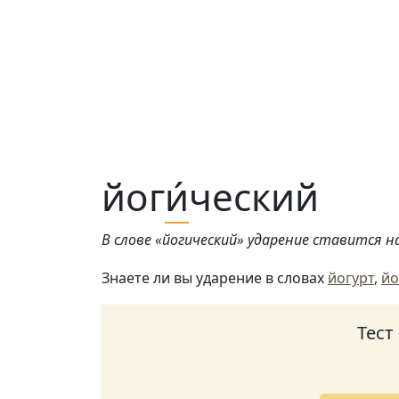
йог
и́
ческий
В слове «йогический» ударение ставится на 
Знаете ли вы ударение в словах
йогурт
,
йо
Тест