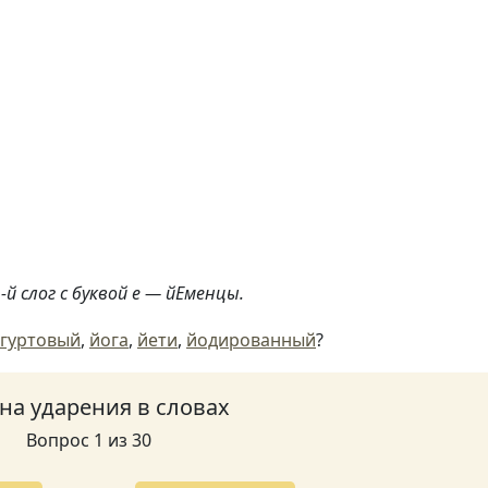
й слог с буквой е — йЕменцы.
гуртовый
,
йога
,
йети
,
йодированный
?
 на ударения в словах
Вопрос 1 из 30