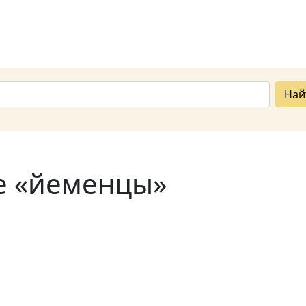
Най
е «йеменцы»