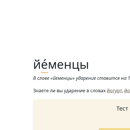
й
е́
менцы
В слове «йеменцы» ударение ставится на 1-
Знаете ли вы ударение в словах
йогурт
,
йо
Тест