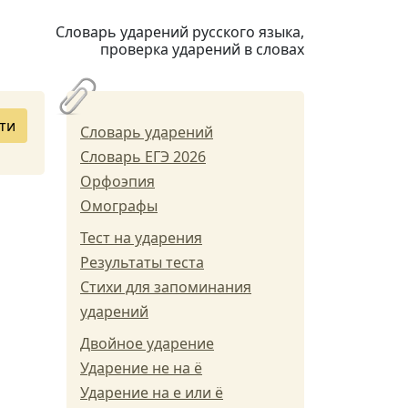
Словарь ударений русского языка,
проверка ударений в словах
ти
Словарь ударений
Словарь ЕГЭ 2026
Орфоэпия
Омографы
Тест на ударения
Результаты теста
Стихи для запоминания
ударений
Двойное ударение
Ударение не на ё
Ударение на е или ё