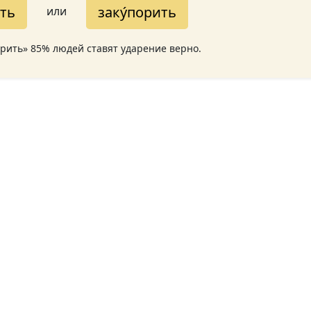
ить
заку́порить
или
орить» 85% людей ставят ударение верно.