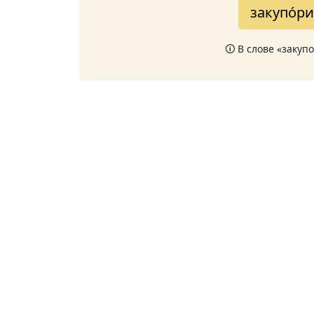
закупо́р
🛈 В слове «закуп