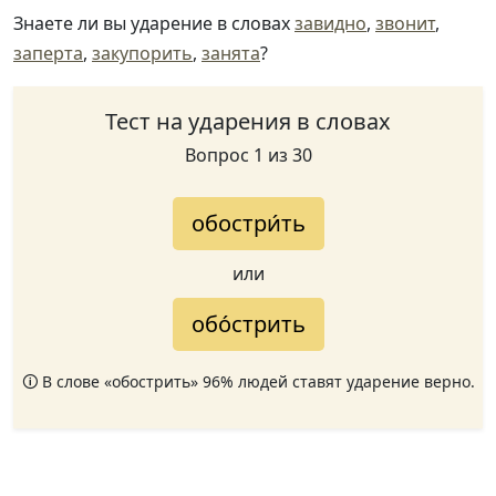
Знаете ли вы ударение в словах
завидно
,
звонит
,
заперта
,
закупорить
,
занята
?
Тест на ударения в словах
Вопрос 1 из 30
обостри́ть
или
обо́стрить
🛈 В слове «обострить» 96% людей ставят ударение верно.