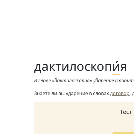
дактилоскоп
и́
я
В слове «дактилоскопия» ударение ставитс
Знаете ли вы ударение в словах
договор
,
Тест