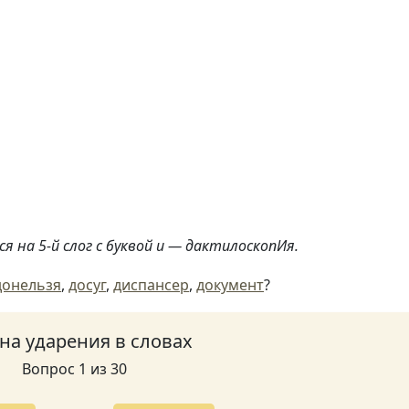
я на 5-й слог с буквой и — дактилоскопИя.
донельзя
,
досуг
,
диспансер
,
документ
?
 на ударения в словах
Вопрос 1 из 30