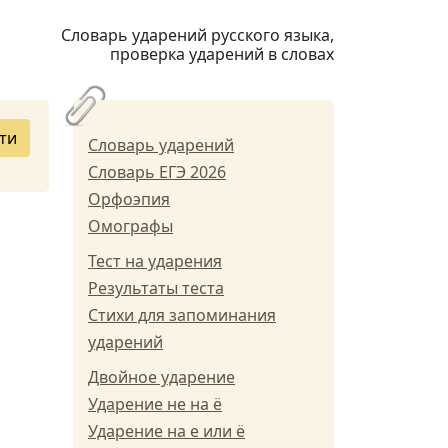
Словарь ударений русского языка,
проверка ударений в словах
ти
Словарь ударений
Словарь ЕГЭ 2026
Орфоэпия
Омографы
Тест на ударения
Результаты теста
Стихи для запоминания
ударений
Двойное ударение
Ударение не на ё
Ударение на е или ё