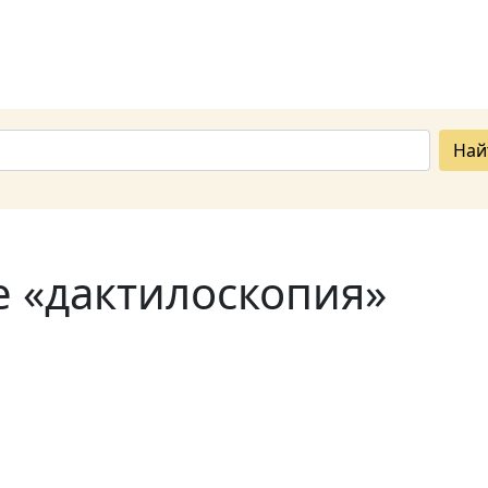
Най
е «дактилоскопия»