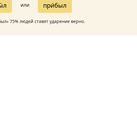
́л
при́был
или
был» 75% людей ставят ударение верно.