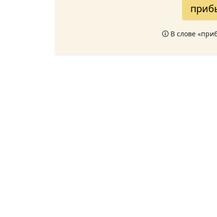
прибы
🛈 В слове «при