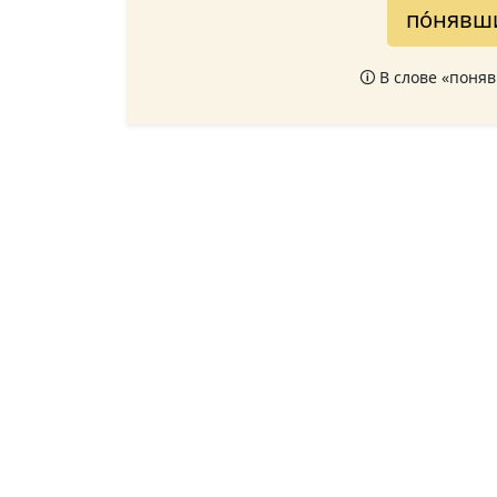
по́нявш
🛈 В слове «поня