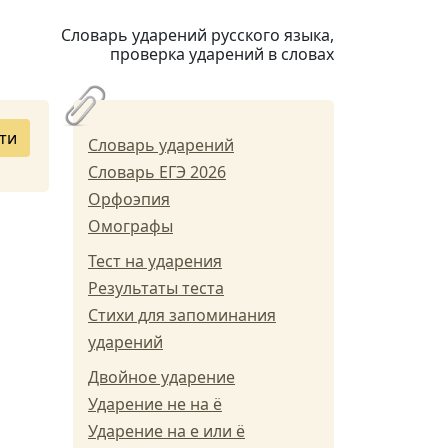
Словарь ударений русского языка,
проверка ударений в словах
ти
Словарь ударений
Словарь ЕГЭ 2026
Орфоэпия
Омографы
Тест на ударения
Результаты теста
Стихи для запоминания
ударений
Двойное ударение
Ударение не на ё
Ударение на е или ё