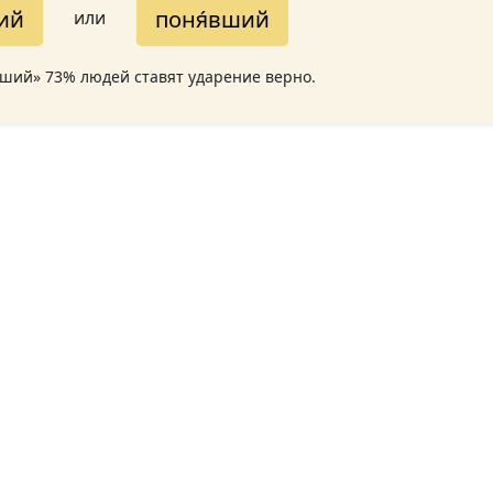
ий
поня́вший
или
вший» 73% людей ставят ударение верно.