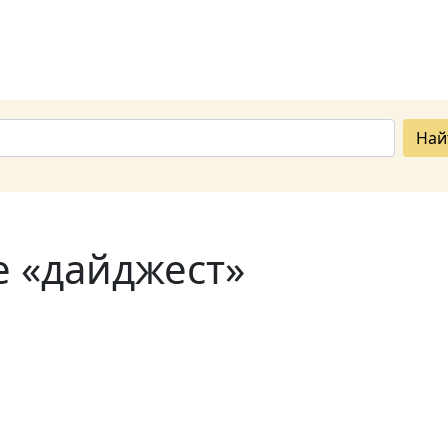
Най
е «дайджест»