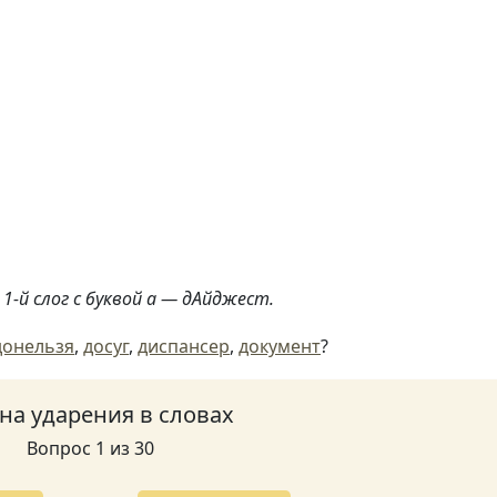
1-й слог с буквой а — дАйджест.
донельзя
,
досуг
,
диспансер
,
документ
?
 на ударения в словах
Вопрос 1 из 30