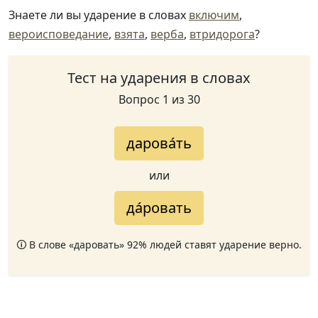
Знаете ли вы ударение в словах
включим
,
вероисповедание
,
взята
,
верба
,
втридорога
?
Тест на ударения в словах
Вопрос 1 из 30
дарова́ть
или
да́ровать
🛈 В слове «даровать» 92% людей ставят ударение верно.