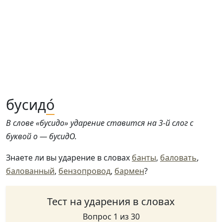
бусид
о́
В слове «бусидо» ударение ставится на 3-й слог с
буквой о — бусидО.
Знаете ли вы ударение в словах
банты
,
баловать
,
балованный
,
бензопровод
,
бармен
?
Тест на ударения в словах
Вопрос 1 из 30