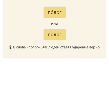
по́лог
или
поло́г
🛈 В слове «полог» 54% людей ставят ударение верно.