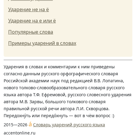
Ударение не на ё
Ударение на е или ё
Популярные слова
Примеры ударений в словах
Ударения в словах и комментарии к ним приведены
согласно данным русского орфографического словаря
Российской академии наук под редакцией В.В. Лопатина,
нового толково-словообразовательного словаря русского
языка автора Т.Ф. Ефремовой, русского словесного ударения
автора М.В. Зарвы, большого толкового словаря
правильной русской речи автора Л.И. Скворцова.
Передохну́ть или передо́хнуть — вот в чём вопрос :)
á
2015—2026
Словарь ударений русского языка
accentonline.ru