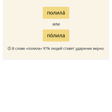
полила́
или
по́лила
🛈 В слове «полила» 97% людей ставят ударение верно.