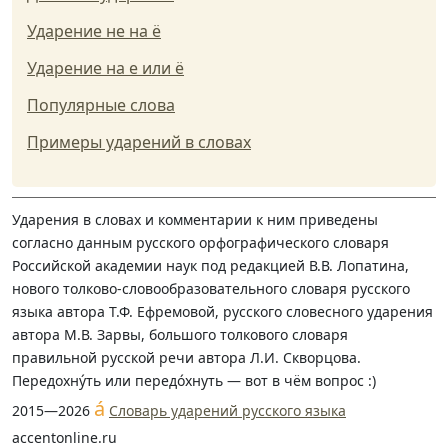
Ударение не на ё
Ударение на е или ё
Популярные слова
Примеры ударений в словах
Ударения в словах и комментарии к ним приведены
согласно данным русского орфографического словаря
Российской академии наук под редакцией В.В. Лопатина,
нового толково-словообразовательного словаря русского
языка автора Т.Ф. Ефремовой, русского словесного ударения
автора М.В. Зарвы, большого толкового словаря
правильной русской речи автора Л.И. Скворцова.
Передохну́ть или передо́хнуть — вот в чём вопрос :)
á
2015—2026
Словарь ударений русского языка
accentonline.ru