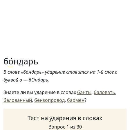
б
о́
ндарь
В слове «бондарь» ударение ставится на 1-й слог с
буквой о — бОндарь.
Знаете ли вы ударение в словах
банты
,
баловать
,
балованный
,
бензопровод
,
бармен
?
Тест на ударения в словах
Вопрос 1 из 30