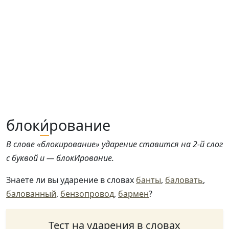
блок
и́
рование
В слове «блокирование» ударение ставится на 2-й слог
с буквой и — блокИрование.
Знаете ли вы ударение в словах
банты
,
баловать
,
балованный
,
бензопровод
,
бармен
?
Тест на ударения в словах