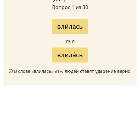
Вопрос 1 из 30
вли́лась
или
влила́сь
🛈 В слове «влилась» 91% людей ставят ударение верно.