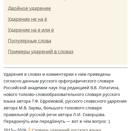
Двойное ударение
Ударение не на ё
Ударение на е или ё
Популярные слова
Примеры ударений в словах
Ударения в словах и комментарии к ним приведены
согласно данным русского орфографического словаря
Российской академии наук под редакцией В.В. Лопатина,
нового толково-словообразовательного словаря русского
языка автора Т.Ф. Ефремовой, русского словесного ударения
автора М.В. Зарвы, большого толкового словаря
правильной русской речи автора Л.И. Скворцова.
Передохну́ть или передо́хнуть — вот в чём вопрос :)
á
2015—2026
Словарь ударений русского языка