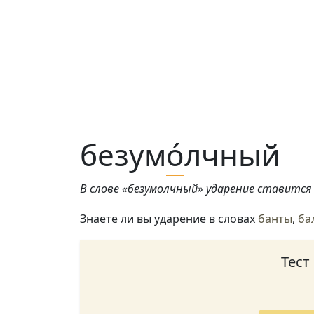
безум
о́
лчный
В слове «безумолчный» ударение ставится н
Знаете ли вы ударение в словах
банты
,
ба
Тест