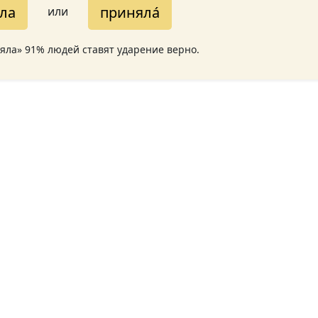
яла
приняла́
или
няла» 91% людей ставят ударение верно.