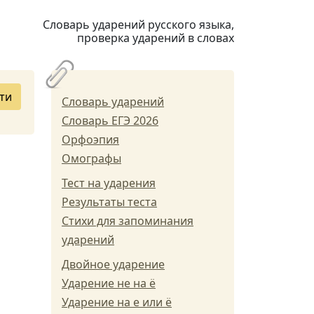
Словарь ударений русского языка,
проверка ударений в словах
ти
Словарь ударений
Словарь ЕГЭ 2026
Орфоэпия
Омографы
Тест на ударения
Результаты теста
Стихи для запоминания
ударений
Двойное ударение
Ударение не на ё
Ударение на е или ё