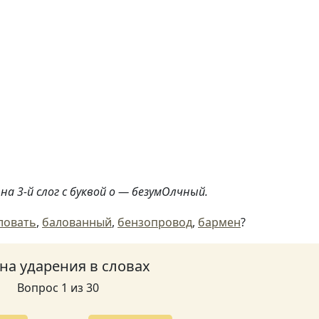
а 3-й слог с буквой о — безумОлчный.
ловать
,
балованный
,
бензопровод
,
бармен
?
 на ударения в словах
Вопрос 1 из 30