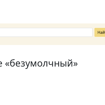
Най
е «безумолчный»