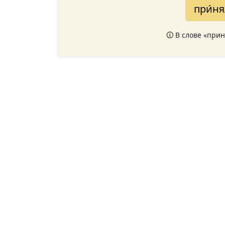
при́н
🛈 В слове «при