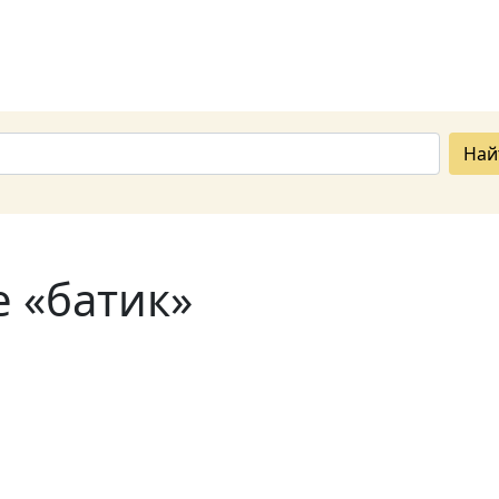
Най
е «батик»