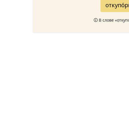
откупо́
🛈 В слове «отку