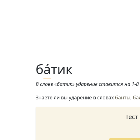
б
а́
тик
В слове «батик» ударение ставится на 1-й 
Знаете ли вы ударение в словах
банты
,
ба
Тест