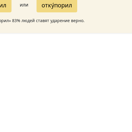
рил
отку́порил
или
порил» 83% людей ставят ударение верно.