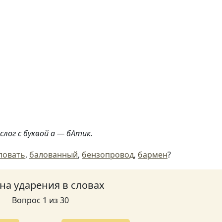
слог с буквой а — бАтик.
ловать
,
балованный
,
бензопровод
,
бармен
?
 на ударения в словах
Вопрос 1 из 30