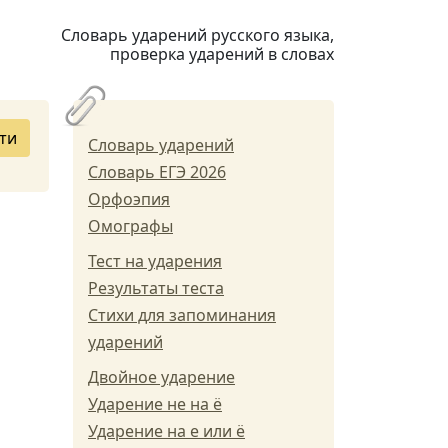
Словарь ударений русского языка,
проверка ударений в словах
ти
Словарь ударений
Словарь ЕГЭ 2026
Орфоэпия
Омографы
Тест на ударения
Результаты теста
Стихи для запоминания
ударений
Двойное ударение
Ударение не на ё
Ударение на е или ё