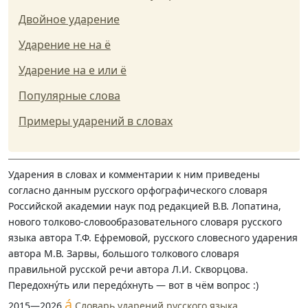
Двойное ударение
Ударение не на ё
Ударение на е или ё
Популярные слова
Примеры ударений в словах
Ударения в словах и комментарии к ним приведены
согласно данным русского орфографического словаря
Российской академии наук под редакцией В.В. Лопатина,
нового толково-словообразовательного словаря русского
языка автора Т.Ф. Ефремовой, русского словесного ударения
автора М.В. Зарвы, большого толкового словаря
правильной русской речи автора Л.И. Скворцова.
Передохну́ть или передо́хнуть — вот в чём вопрос :)
á
2015—2026
Словарь ударений русского языка