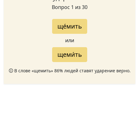
Вопрос 1 из 30
ще́мить
или
щеми́ть
🛈 В слове «щемить» 86% людей ставят ударение верно.