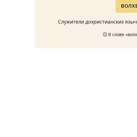
волх
Служители дохристианских языче
🛈 В слове «вол