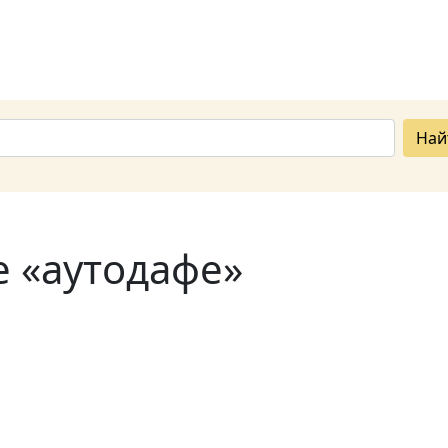
Най
е «аутодафе»