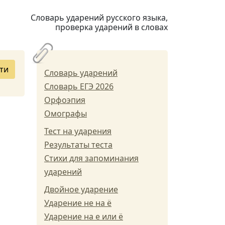
Словарь ударений русского языка,
проверка ударений в словах
ти
Словарь ударений
Словарь ЕГЭ 2026
Орфоэпия
Омографы
Тест на ударения
Результаты теста
Стихи для запоминания
ударений
Двойное ударение
Ударение не на ё
Ударение на е или ё