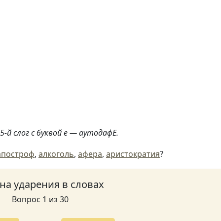
-й слог с буквой е — аутодафЕ.
апостроф
,
алкоголь
,
афера
,
аристократия
?
 на ударения в словах
Вопрос 1 из 30