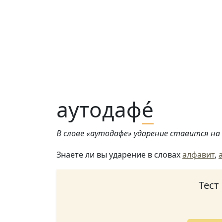
аутодаф
е́
В слове «аутодафе» ударение ставится на 5
Знаете ли вы ударение в словах
алфавит
,
Тест