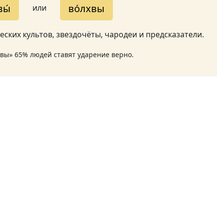
вы́
во́лхвы
или
ских культов, звездочёты, чародеи и предсказатели.
хвы» 65% людей ставят ударение верно.