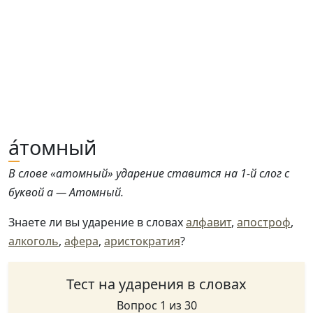
а́
томный
В слове «атомный» ударение ставится на 1-й слог с
буквой а — Атомный.
Знаете ли вы ударение в словах
алфавит
,
апостроф
,
алкоголь
,
афера
,
аристократия
?
Тест на ударения в словах
Вопрос 1 из 30