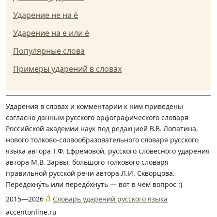
Ударение не на ё
Ударение на е или ё
Популярные слова
Примеры ударений в словах
Ударения в словах и комментарии к ним приведены
согласно данным русского орфографического словаря
Российской академии наук под редакцией В.В. Лопатина,
нового толково-словообразовательного словаря русского
языка автора Т.Ф. Ефремовой, русского словесного ударения
автора М.В. Зарвы, большого толкового словаря
правильной русской речи автора Л.И. Скворцова.
Передохну́ть или передо́хнуть — вот в чём вопрос :)
á
2015—2026
Словарь ударений русского языка
accentonline.ru