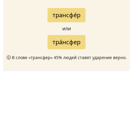
трансфе́р
или
тра́нсфер
🛈 В слове «трансфер» 45% людей ставят ударение верно.