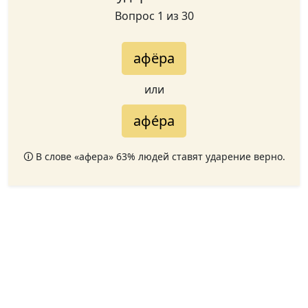
Вопрос 1 из 30
афёра
или
афе́ра
🛈 В слове «афера» 63% людей ставят ударение верно.