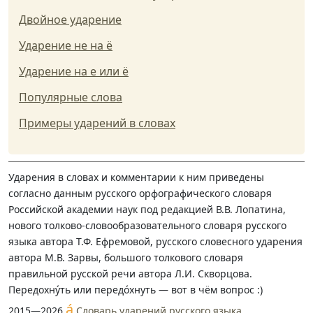
Двойное ударение
Ударение не на ё
Ударение на е или ё
Популярные слова
Примеры ударений в словах
Ударения в словах и комментарии к ним приведены
согласно данным русского орфографического словаря
Российской академии наук под редакцией В.В. Лопатина,
нового толково-словообразовательного словаря русского
языка автора Т.Ф. Ефремовой, русского словесного ударения
автора М.В. Зарвы, большого толкового словаря
правильной русской речи автора Л.И. Скворцова.
Передохну́ть или передо́хнуть — вот в чём вопрос :)
á
2015—2026
Словарь ударений русского языка