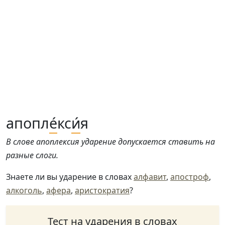
апопл
е́
кс
и́
я
В слове апоплексия ударение допускается ставить на
разные слоги.
Знаете ли вы ударение в словах
алфавит
,
апостроф
,
алкоголь
,
афера
,
аристократия
?
Тест на ударения в словах