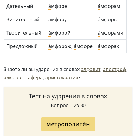
Дательный
а́
мфоре
а́
мфорам
Винительный
а́
мфору
а́
мфоры
Творительный
а́
мфорой
а́
мфорами
Предложный
а́
мфорою,
а́
мфоре
а́
мфорах
Знаете ли вы ударение в словах
алфавит
,
апостроф
,
алкоголь
,
афера
,
аристократия
?
Тест на ударения в словах
Вопрос 1 из 30
метрополите́н