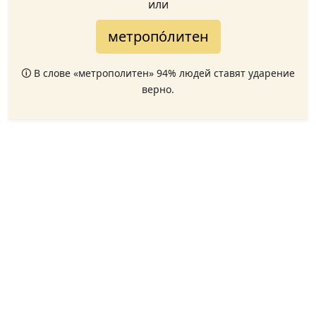
или
метропо́литен
🛈 В слове «метрополитен» 94% людей ставят ударение
верно.