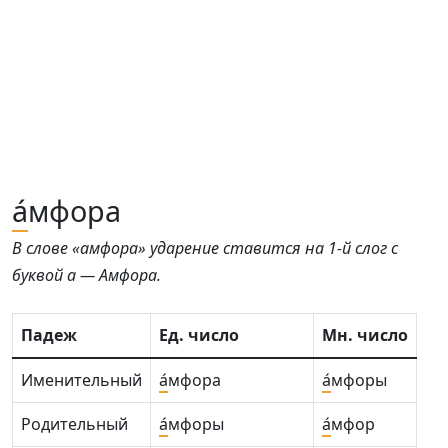
а́
мфора
В слове «амфора» ударение ставится на 1-й слог с
буквой а — Амфора.
Падеж
Ед. число
Мн. число
Именительный
а́
мфора
а́
мфоры
Родительный
а́
мфоры
а́
мфор