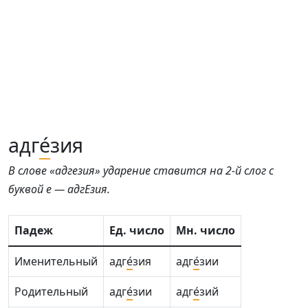
адг
е́
зия
В слове «адгезия» ударение ставится на 2-й слог с
буквой е — адгЕзия.
Падеж
Ед. число
Мн. число
Именительный
адг
е́
зия
адг
е́
зии
Родительный
адг
е́
зии
адг
е́
зий