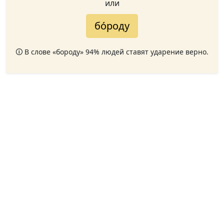
или
бо́роду
🛈 В слове «бороду» 94% людей ставят ударение верно.