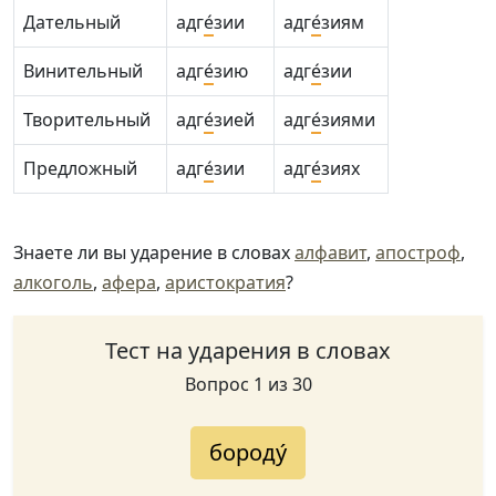
Дательный
адг
е́
зии
адг
е́
зиям
Винительный
адг
е́
зию
адг
е́
зии
Творительный
адг
е́
зией
адг
е́
зиями
Предложный
адг
е́
зии
адг
е́
зиях
Знаете ли вы ударение в словах
алфавит
,
апостроф
,
алкоголь
,
афера
,
аристократия
?
Тест на ударения в словах
Вопрос 1 из 30
бороду́