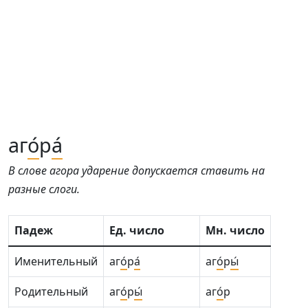
аг
о́
р
а́
В слове агора ударение допускается ставить на
разные слоги.
Падеж
Ед. число
Мн. число
Именительный
аг
о́
р
а́
аг
о́
р
ы́
Родительный
аг
о́
р
ы́
аг
о́
р