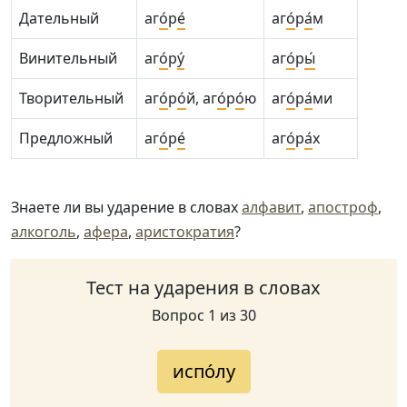
Дательный
аг
о́
р
е́
аг
о́
р
а́
м
Винительный
аг
о́
р
у́
аг
о́
р
ы́
Творительный
аг
о́
р
о́
й, аг
о́
р
о́
ю
аг
о́
р
а́
ми
Предложный
аг
о́
р
е́
аг
о́
р
а́
х
Знаете ли вы ударение в словах
алфавит
,
апостроф
,
алкоголь
,
афера
,
аристократия
?
Тест на ударения в словах
Вопрос 1 из 30
испо́лу