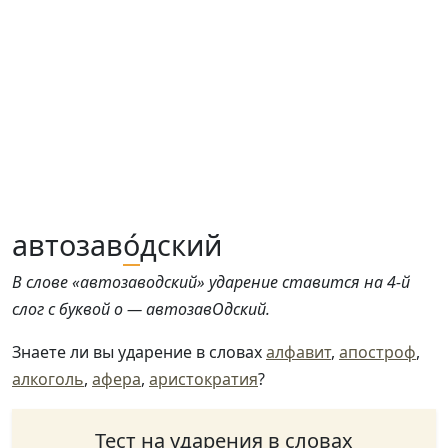
автозав
о́
дский
В слове «автозаводский» ударение ставится на 4-й
слог с буквой о — автозавОдский.
Знаете ли вы ударение в словах
алфавит
,
апостроф
,
алкоголь
,
афера
,
аристократия
?
Тест на ударения в словах