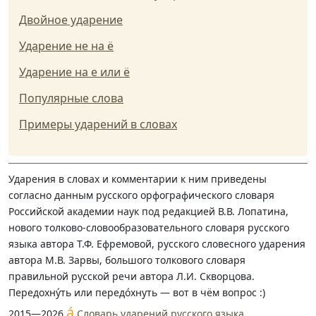
Двойное ударение
Ударение не на ё
Ударение на е или ё
Популярные слова
Примеры ударений в словах
Ударения в словах и комментарии к ним приведены
согласно данным русского орфографического словаря
Российской академии наук под редакцией В.В. Лопатина,
нового толково-словообразовательного словаря русского
языка автора Т.Ф. Ефремовой, русского словесного ударения
автора М.В. Зарвы, большого толкового словаря
правильной русской речи автора Л.И. Скворцова.
Передохну́ть или передо́хнуть — вот в чём вопрос :)
á
2015—2026
Словарь ударений русского языка