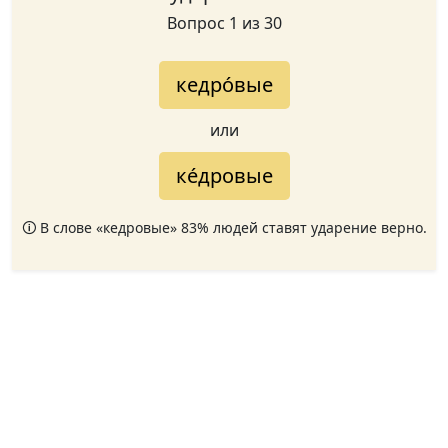
Вопрос 1 из 30
кедро́вые
или
ке́дровые
🛈 В слове «кедровые» 83% людей ставят ударение верно.